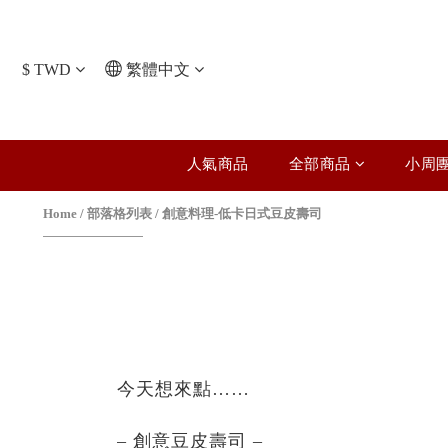
$
TWD
繁體中文
人氣商品
全部商品
小周
Home
/
部落格列表
/
創意料理-低卡日式豆皮壽司
今天想來點……
– 創意豆皮壽司 –