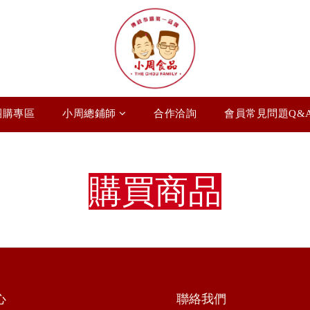
團購專區
小周總鋪師
合作洽詢
會員常見問題Q&
購買商品
心
聯絡我們